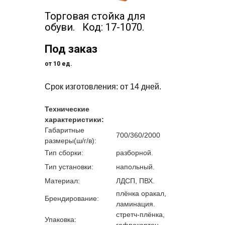
Торговая стойка для
обуви. Код: 17-1070.
Под заказ
от 10 ед.
Срок изготовления: от 14 дней.
Технические
характеристики:
Габаритные
700/360/2000
размеры(ш/г/в):
Тип сборки:
разборной.
Тип установки:
напольный.
Материал:
ЛДСП, ПВХ.
плёнка оракал,
Брендирование:
ламинация.
стретч-плёнка,
Упаковка:
гофрокартон.